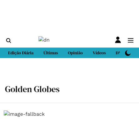
Edição Diária
Últimas
Opinião
Vídeos
DN Sport
Golden Globes