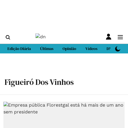
Edição Diária
Últimas
Opinião
Vídeos
DN Sport
Figueiró Dos Vinhos