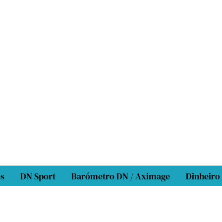
os
DN Sport
Barómetro DN / Aximage
Dinheiro