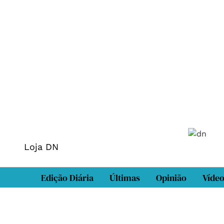
Loja DN
Edição Diária
Últimas
Opinião
Víde