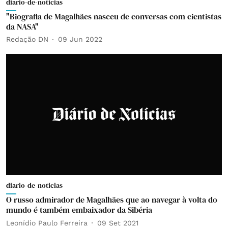
diario-de-noticias
"Biografia de Magalhães nasceu de conversas com cientistas
da NASA"
Redação DN
09 Jun 2022
diario-de-noticias
O russo admirador de Magalhães que ao navegar à volta do
mundo é também embaixador da Sibéria
Leonídio Paulo Ferreira
09 Set 2021