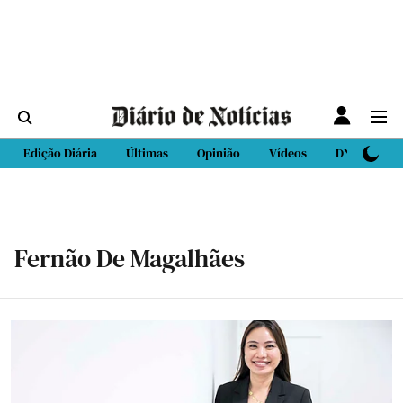
Edição Diária
Últimas
Opinião
Vídeos
DN Sport
Fernão De Magalhães