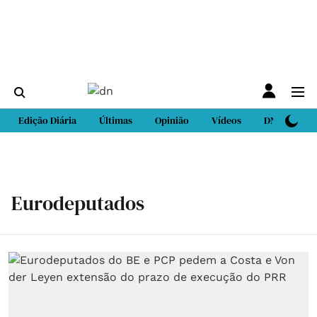
Edição Diária
Últimas
Opinião
Vídeos
DN Sport
Eurodeputados