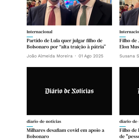
Internacional
Internaci
Partido de Lula quer julgar filho de
Filho de 
Bolsonaro por “alta traição à pátria”
Elon Mus
João Almeida Moreira
01 Ago 2025
Susana S
diario-de-noticias
diario-de-
Milhares desafiam covid em apoio a
Filho de
Bolsonaro
de "pess