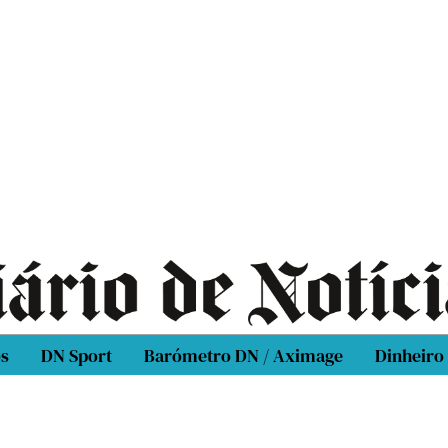
os
DN Sport
Barómetro DN / Aximage
Dinheiro