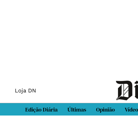
Loja DN
Edição Diária
Últimas
Opinião
Víde