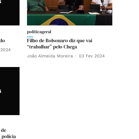
politicageral
edo
Filho de Bolsonaro diz que vai
“trabalhar” pelo Chega
 2024
João Almeida Moreira
03 Fev 2024
s de
 polícia