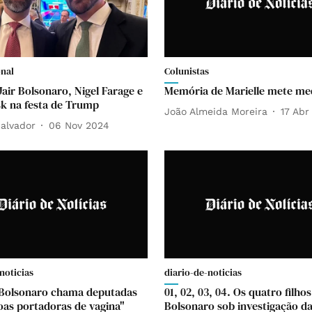
onal
Colunistas
Jair Bolsonaro, Nigel Farage e
Memória de Marielle mete m
k na festa de Trump
João Almeida Moreira
17 Abr
alvador
06 Nov 2024
noticias
diario-de-noticias
 Bolsonaro chama deputadas
01, 02, 03, 04. Os quatro filho
oas portadoras de vagina"
Bolsonaro sob investigação da