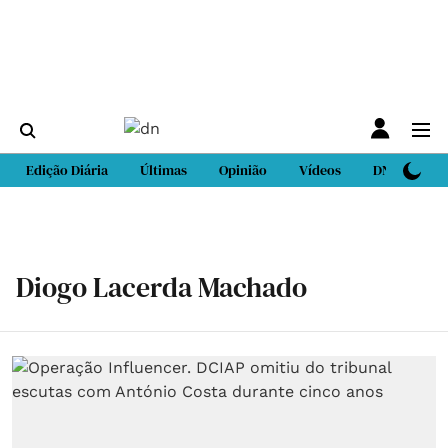
Edição Diária
Últimas
Opinião
Vídeos
DN Sport
Diogo Lacerda Machado