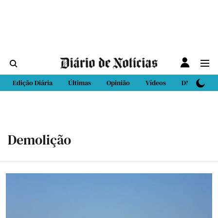
Edição Diária
Últimas
Opinião
Vídeos
DN Sport
Demolição