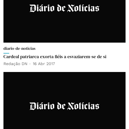
diario-de-noticias
Cardeal patriarca exorta fiéis a esvaziarem-se de si
Redação DN
16 Abr 2017