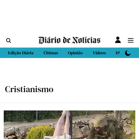
Edição Diária
Últimas
Opinião
Vídeos
DN Sport
Cristianismo