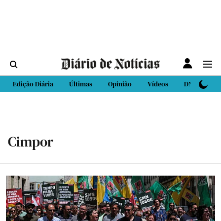
Edição Diária
Últimas
Opinião
Vídeos
DN Sport
Cimpor