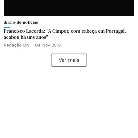
diario-de-noticias
Francisco Lacerda: "A Cimpor, com cabeça em Portugal,
acabou há uns anos"
Redação DN
04 Nov 2018
Ver mais