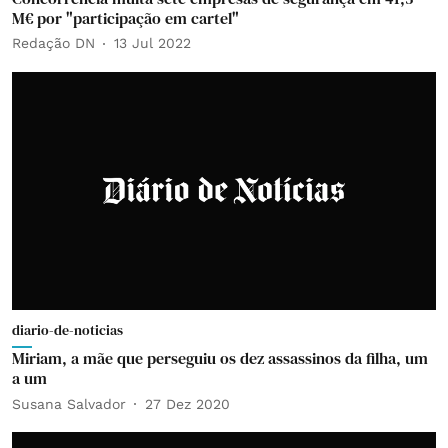
M€ por "participação em cartel"
Redação DN
13 Jul 2022
diario-de-noticias
Miriam, a mãe que perseguiu os dez assassinos da filha, um
a um
Susana Salvador
27 Dez 2020