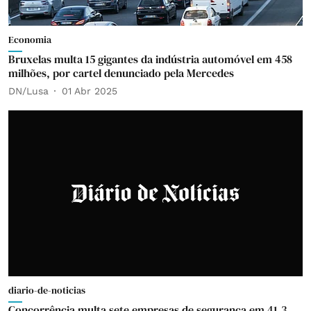
Economia
Bruxelas multa 15 gigantes da indústria automóvel em 458
milhões, por cartel denunciado pela Mercedes
DN/Lusa
01 Abr 2025
diario-de-noticias
Concorrência multa sete empresas de segurança em 41,3