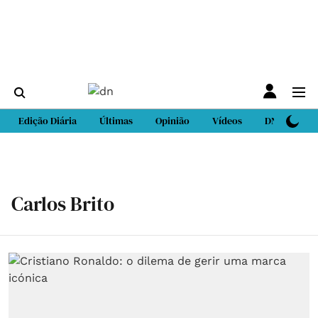
Edição Diária
Últimas
Opinião
Vídeos
DN Sport
Carlos Brito