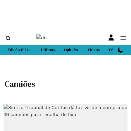
Edição Diária
Últimas
Opinião
Vídeos
DN Sport
Camiões