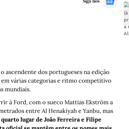
Siga-nos
u o ascendente dos portugueses na edição
em várias categorias e ritmo competitivo
as mundiais.
rrir à Ford, com o sueco Mattias Ekström a
metrados entre Al Henakiyah e Yanbu, mas
o
quarto lugar de João Ferreira e Filipe
ta oficial se mantêm entre os nomes mais