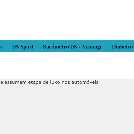
os
DN Sport
Barómetro DN / Aximage
Dinheiro