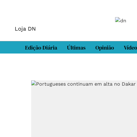
Loja DN
Edição Diária
Últimas
Opinião
Víde