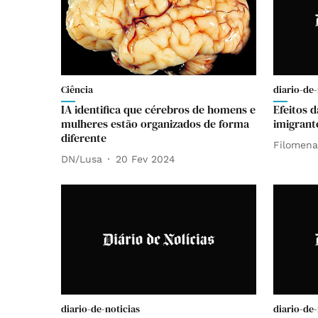
Ciência
diario-de-
IA identifica que cérebros de homens e
Efeitos 
mulheres estão organizados de forma
imigrant
diferente
Filomena
DN/Lusa
20 Fev 2024
diario-de-noticias
diario-de-