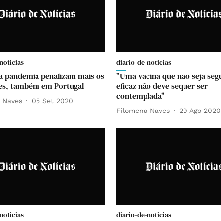
noticias
diario-de-noticias
da pandemia penalizam mais os
"Uma vacina que não seja seg
es, também em Portugal
eficaz não deve sequer ser
contemplada"
 Naves
05 Set 2020
Filomena Naves
29 Ago 2020
noticias
diario-de-noticias