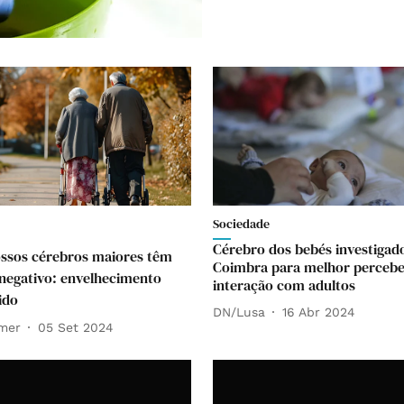
Sociedade
Cérebro dos bebés investigad
ssos cérebros maiores têm
Coimbra para melhor perceb
negativo: envelhecimento
interação com adultos
ido
DN/Lusa
16 Abr 2024
mer
05 Set 2024