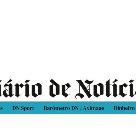
os
DN Sport
Barómetro DN / Aximage
Dinheiro