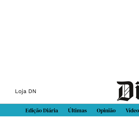
Loja DN
Edição Diária
Últimas
Opinião
Víde