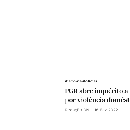
diario-de-noticias
PGR abre inquérito a
por violência domést
Redação DN
16 Fev 2022