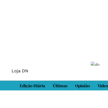
Loja DN
Edição Diária
Últimas
Opinião
Víde