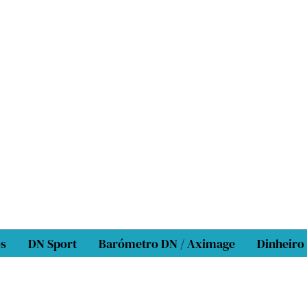
os
DN Sport
Barómetro DN / Aximage
Dinheiro