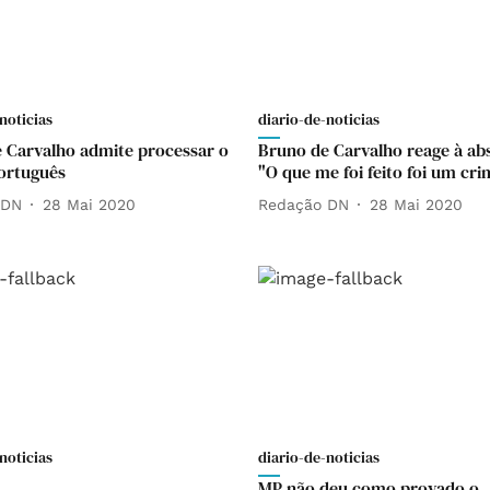
noticias
diario-de-noticias
 Carvalho admite processar o
Bruno de Carvalho reage à abs
ortuguês
"O que me foi feito foi um cri
 DN
28 Mai 2020
Redação DN
28 Mai 2020
noticias
diario-de-noticias
MP não deu como provado o