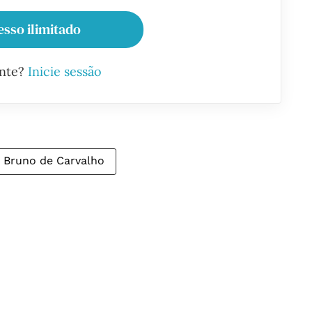
esso ilimitado
ante?
Inicie sessão
Bruno de Carvalho