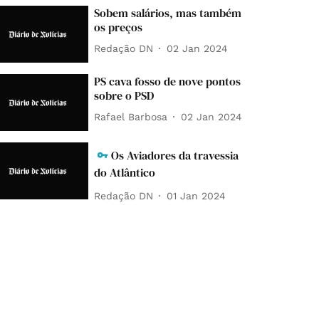
Sobem salários, mas também
os preços
Redação DN
02 Jan 2024
PS cava fosso de nove pontos
sobre o PSD
Rafael Barbosa
02 Jan 2024
Os Aviadores da travessia
do Atlântico
Redação DN
01 Jan 2024