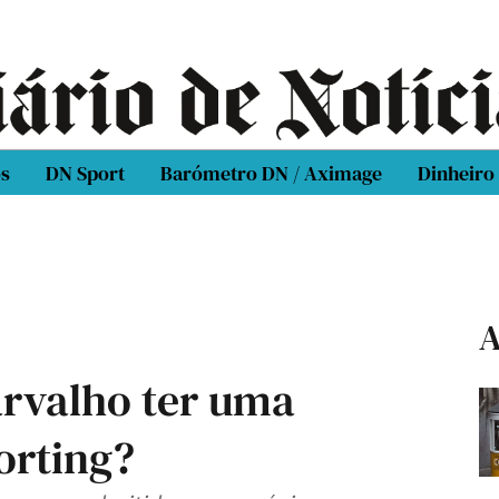
os
DN Sport
Barómetro DN / Aximage
Dinheiro
A
rvalho ter uma
orting?