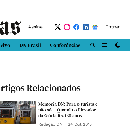
Assine
Entrar
 Vivo
DN Brasil
Conferências
DN LAB
Class
rtigos Relacionados
Memória DN: Para o turista e
não só... Quando o Elevador
da Glória fez 130 anos
Redação DN
24 Out 2015