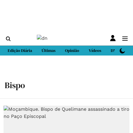
Edição Diária
Últimas
Opinião
Vídeos
DN Sport
Bispo