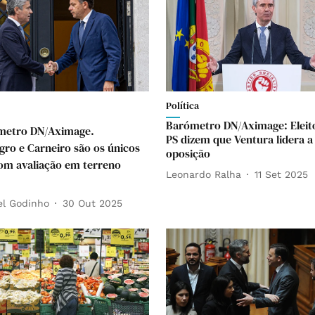
Política
Barómetro DN/Aximage: Eleit
metro DN/Aximage.
PS dizem que Ventura lidera a
ro e Carneiro são os únicos
oposição
com avaliação em terreno
Leonardo Ralha
11 Set 2025
el Godinho
30 Out 2025