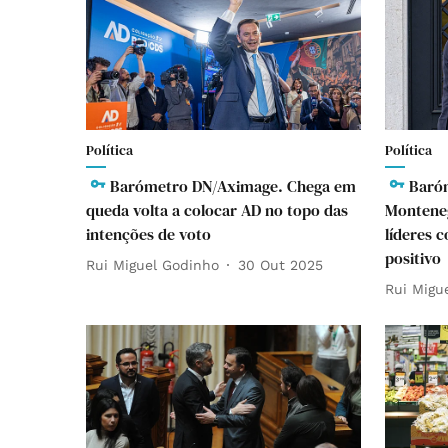
Política
Política
Barómetro DN/Aximage. Chega em
Baró
queda volta a colocar AD no topo das
Monteneg
intenções de voto
líderes 
positivo
Rui Miguel Godinho
30 Out 2025
Rui Migu