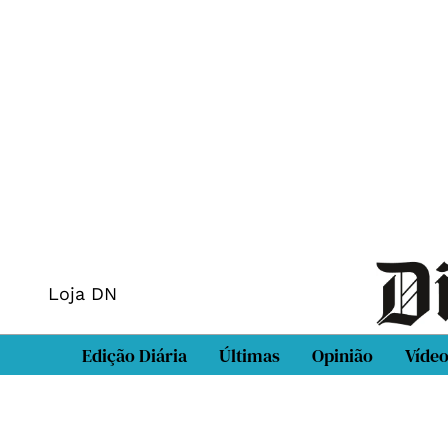
Loja DN
Edição Diária
Últimas
Opinião
Víde