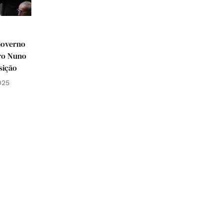
Governo
ro Nuno
sição
025