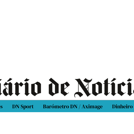
os
DN Sport
Barómetro DN / Aximage
Dinheiro