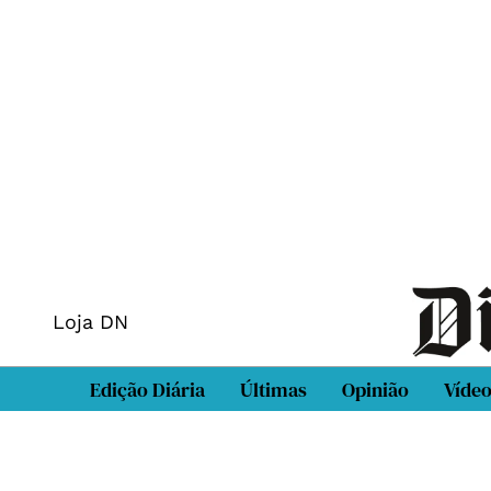
Loja DN
Edição Diária
Últimas
Opinião
Víde