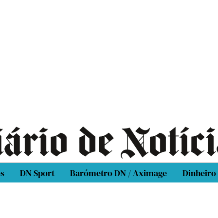
os
DN Sport
Barómetro DN / Aximage
Dinheiro