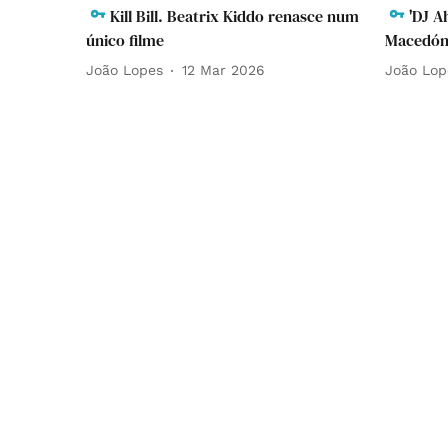
Kill Bill. Beatrix Kiddo renasce num
'DJ A
único filme
Macedón
João Lopes
12 Mar 2026
João Lop