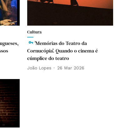
Cultura
tugueses,
'Memórias do Teatro da
ssos
Cornucópia'. Quando o cinema é
cúmplice do teatro
João Lopes
26 Mar 2026