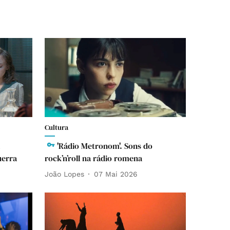
Cultura
'Rádio Metronom'. Sons do
uerra
rock’n’roll na rádio romena
João Lopes
07 Mai 2026