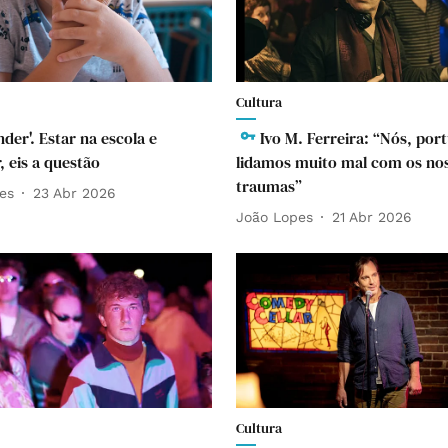
Cultura
nder'. Estar na escola e
Ivo M. Ferreira: “Nós, por
, eis a questão
lidamos muito mal com os no
traumas”
es
23 Abr 2026
João Lopes
21 Abr 2026
Cultura