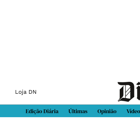
Loja DN
Edição Diária
Últimas
Opinião
Víde