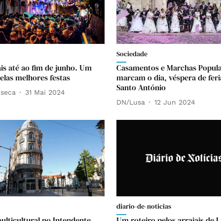
Sociedade
ais até ao fim de junho. Um
Casamentos e Marchas Popul
pelas melhores festas
marcam o dia, véspera de fer
Santo António
nseca
31 Mai 2024
DN/Lusa
12 Jun 2024
diario-de-noticias
multicultural no Intendente
Um roteiro pelos arraiais de 