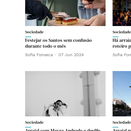
Sociedade
Sociedade
Festejar os Santos sem confusão
Há arrai
durante todo o mês
roteiro 
Sofia Fonseca
07 Jun 2024
Sofia Fo
Sociedade
Sociedade
Arraial com Mayra Andrade e desfile
Arraial 