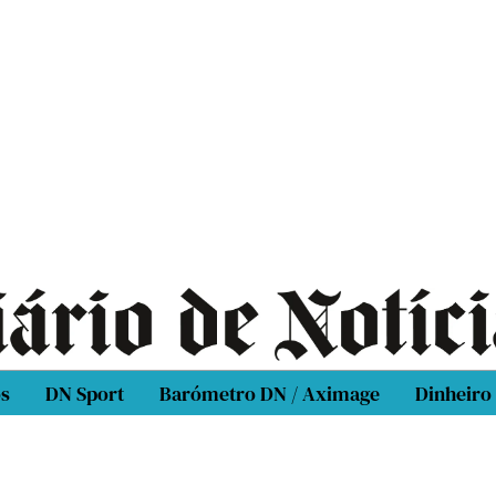
os
DN Sport
Barómetro DN / Aximage
Dinheiro