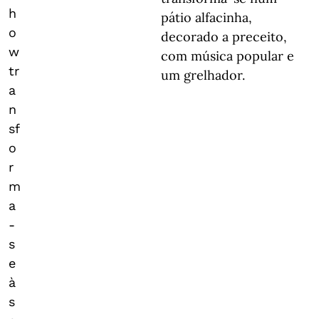
h
pátio alfacinha,
o
decorado a preceito,
w
com música popular e
tr
um grelhador.
a
n
sf
o
r
m
a
-
s
e
à
s