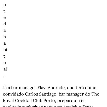
n
t
e
d
a
h
a
bi
t
u
al
.
Já a bar manager Flavi Andrade, que terá como
convidado Carlos Santiago, bar manager do The
Royal Cocktail Club Porto, preparou três
cocktails exclusivos para este arraial: o Santo