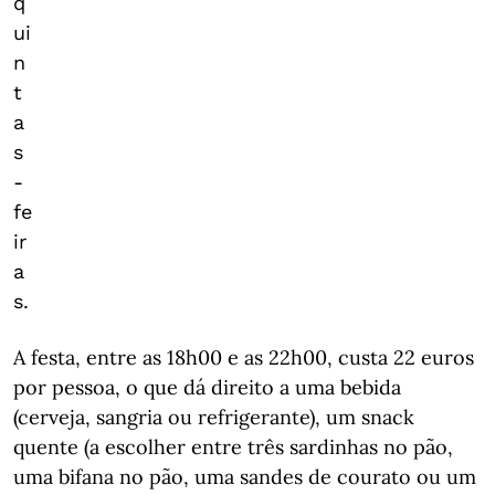
q
ui
n
t
a
s
-
fe
ir
a
s.
A festa, entre as 18h00 e as 22h00, custa 22 euros
por pessoa, o que dá direito a uma bebida
(cerveja, sangria ou refrigerante), um snack
quente (a escolher entre três sardinhas no pão,
uma bifana no pão, uma sandes de courato ou um