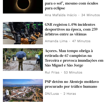
para o sol”, mesmo com óculos
para eclipse
Ana Mafalda Inácio
34 Minutos
GNR registou 1.496 incidentes
desportivos na época, com 259
árbitros entre as vítimas
Amanda Lima
47 Minutos
Açores. Mau tempo obriga à
retirada de 67 campistas na
Terceira e provoca inundações em
São Miguel e São Jorge
Rui Frias
53 Minutos
PSP detém no Alentejo moldavo
procurado por tráfico humano
DN/Lusa
2 Horas