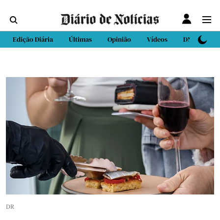
Edição Diária
Últimas
Opinião
Vídeos
DN Sport
DR