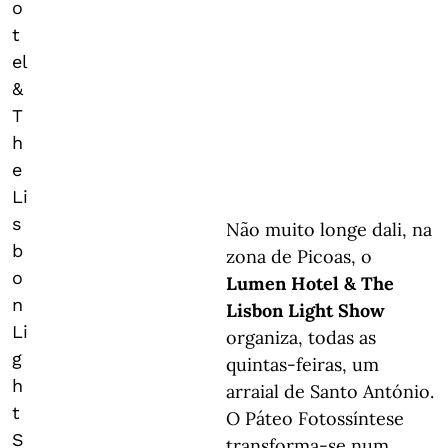
o
t
el
&
T
h
e
Li
s
Não muito longe dali, na
b
zona de Picoas, o
o
Lumen Hotel & The
n
Lisbon Light Show
Li
organiza, todas as
g
quintas-feiras, um
h
arraial de Santo António.
t
O Páteo Fotossíntese
S
transforma-se num