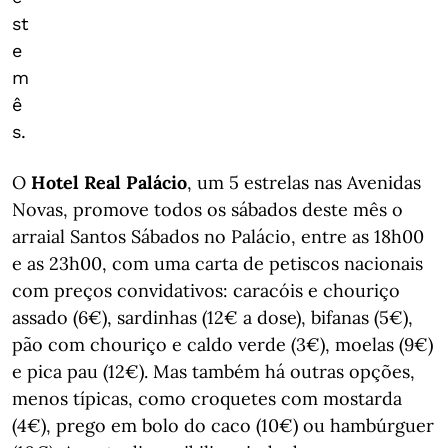
st
e
m
ê
s.
O
Hotel Real Palácio
, um 5 estrelas nas Avenidas
Novas, promove todos os sábados deste mês o
arraial Santos Sábados no Palácio, entre as 18h00
e as 23h00, com uma carta de petiscos nacionais
com preços convidativos: caracóis e chouriço
assado (6€), sardinhas (12€ a dose), bifanas (5€),
pão com chouriço e caldo verde (3€), moelas (9€)
e pica pau (12€). Mas também há outras opções,
menos típicas, como croquetes com mostarda
(4€), prego em bolo do caco (10€) ou hambúrguer