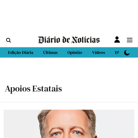
Edição Diária
Últimas
Opinião
Vídeos
DN Sport
Apoios Estatais