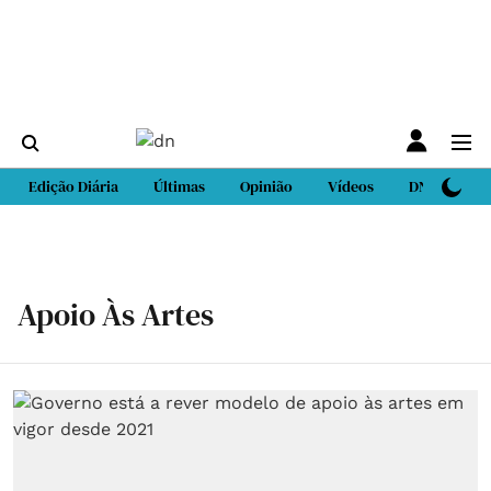
Edição Diária
Últimas
Opinião
Vídeos
DN Sport
Apoio Às Artes