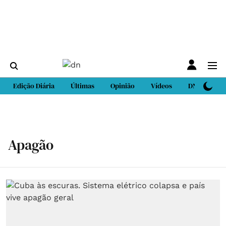
Edição Diária
Últimas
Opinião
Vídeos
DN Sport
Apagão