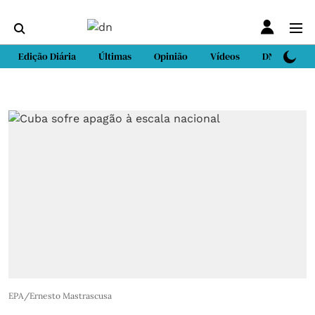
Edição Diária
Últimas
Opinião
Vídeos
DN Sport
EPA/Ernesto Mastrascusa