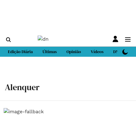
Edição Diária
Últimas
Opinião
Vídeos
DN Sport
Alenquer