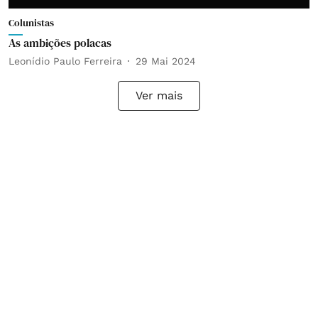
Colunistas
As ambições polacas
Leonídio Paulo Ferreira
29 Mai 2024
Ver mais