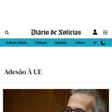
Edição Diária
Últimas
Opinião
Vídeos
DN Sport
Adesão À UE