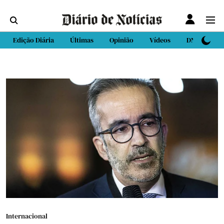
Edição Diária
Últimas
Opinião
Vídeos
DN Sport
Internacional