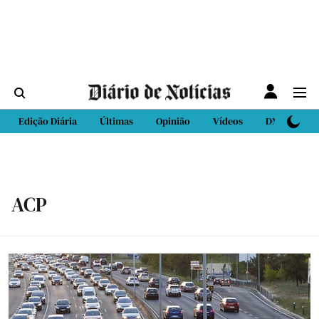
Edição Diária
Últimas
Opinião
Vídeos
DN Sport
ACP