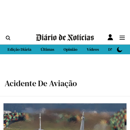
Edição Diária
Últimas
Opinião
Vídeos
DN Sport
Acidente De Aviação