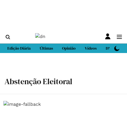
Edição Diária
Últimas
Opinião
Vídeos
DN Sport
Abstenção Eleitoral