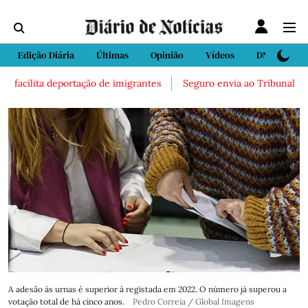
Edição Diária
Últimas
Opinião
Vídeos
DN Sport
facilita deportação de imigrantes
Seguro envia ao Tribunal Consti
A adesão às urnas é superior à registada em 2022. O número já superou a
votação total de há cinco anos.
Pedro Correia / Global Imagens