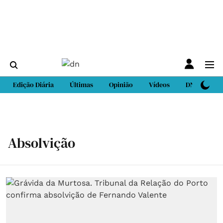
Edição Diária
Últimas
Opinião
Vídeos
DN Sport
Absolvição