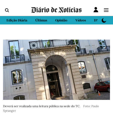
Edição Diária
Últimas
Opinião
Vídeos
DN Sport
Deverá ser realizada uma leitura pública na sede do TC.
Foto: Paulo
Spranger