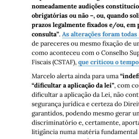
nomeadamente audições constitucion
obrigatórias ou não –, ou, quando so
prazos legalmente fixados e/ou, em 
consulta”
.
As alterações foram todas
de pareceres ou mesmo fixação de um
como aconteceu com o Conselho Supe
Fiscais (CSTAF),
que criticou o tempo
Marcelo alerta ainda para uma
“indef
“dificultar a aplicação da lei”
, com co
dificultar a aplicação da Lei, não con
segurança jurídica e certeza do Dire
garantidos, podendo mesmo gerar um
discriminatório e, certamente, aport
litigância numa matéria fundamental 