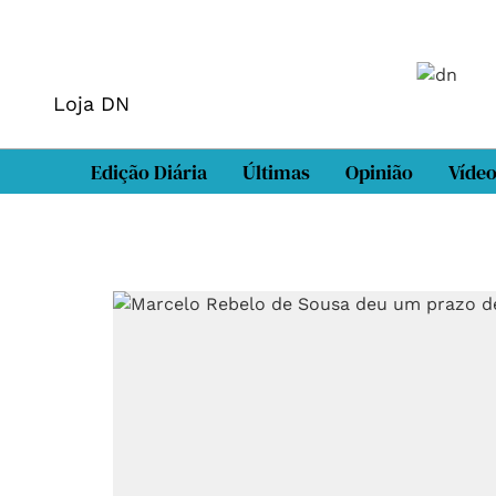
Loja DN
Edição Diária
Últimas
Opinião
Víde