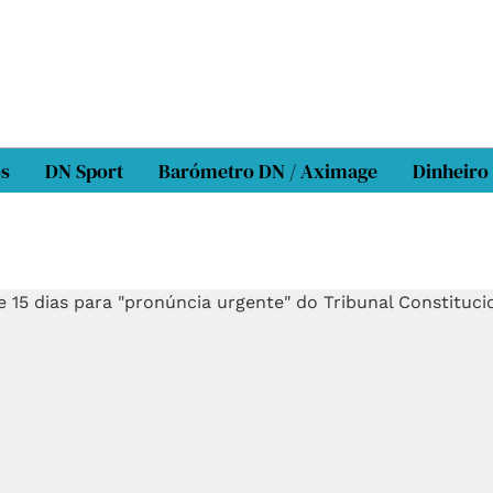
os
DN Sport
Barómetro DN / Aximage
Dinheiro