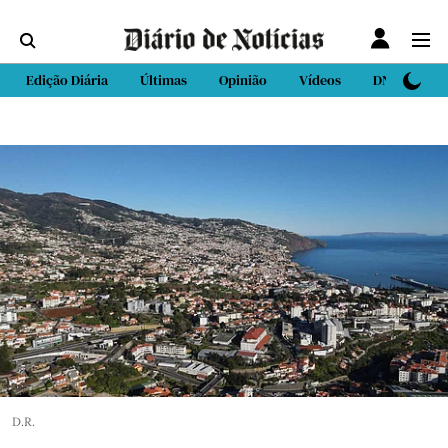
Edição Diária
Últimas
Opinião
Vídeos
DN Sport
D.R.