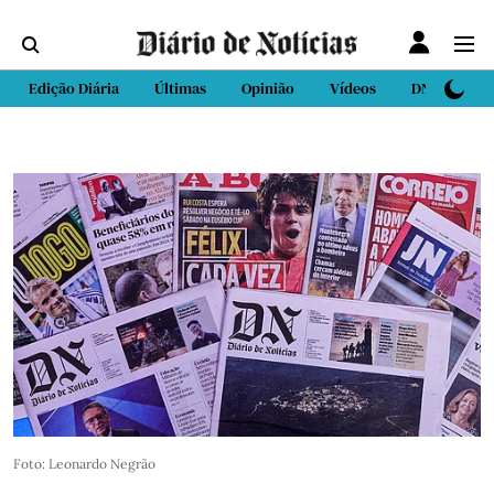
Edição Diária
Últimas
Opinião
Vídeos
DN Sport
Foto: Leonardo Negrão