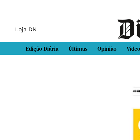
Loja DN
Edição Diária
Últimas
Opinião
Víde