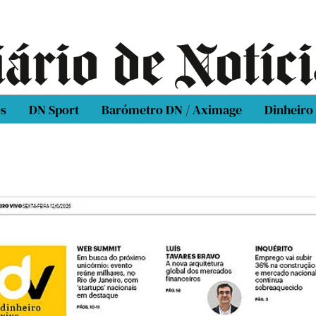
os
DN Sport
Barómetro DN / Aximage
Dinheiro