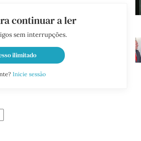
ra continuar a ler
tigos sem interrupções.
esso ilimitado
ante?
Inicie sessão