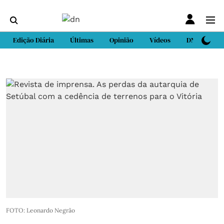
Edição Diária
Últimas
Opinião
Vídeos
DN Sport
FOTO: Leonardo Negrão