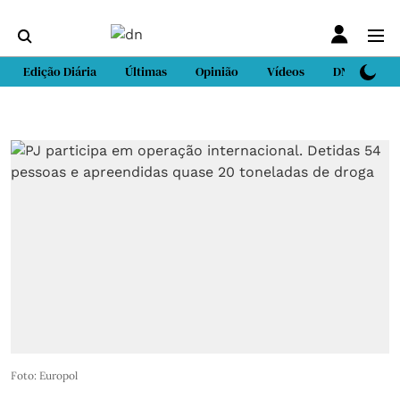
Edição Diária
Últimas
Opinião
Vídeos
DN Sport
Foto: Europol