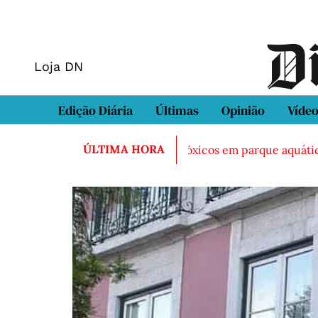
Loja DN
Edição Diária
Últimas
Opinião
Víde
ÚLTIMA HORA
s após inalação de vapores tóxicos em parque aquático em Vi