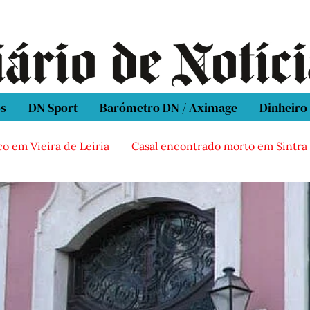
os
DN Sport
Barómetro DN / Aximage
Dinheiro
eira de Leiria
Casal encontrado morto em Sintra
Três