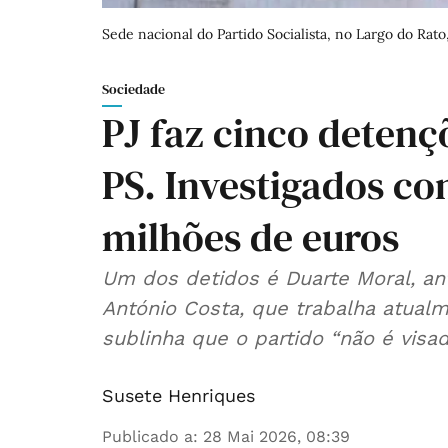
Sede nacional do Partido Socialista, no Largo do Rat
Sociedade
PJ faz cinco detenç
PS. Investigados co
milhões de euros
Um dos detidos é Duarte Moral, an
António Costa, que trabalha atual
sublinha que o partido “não é visad
Susete Henriques
Publicado a
:
28 Mai 2026, 08:39