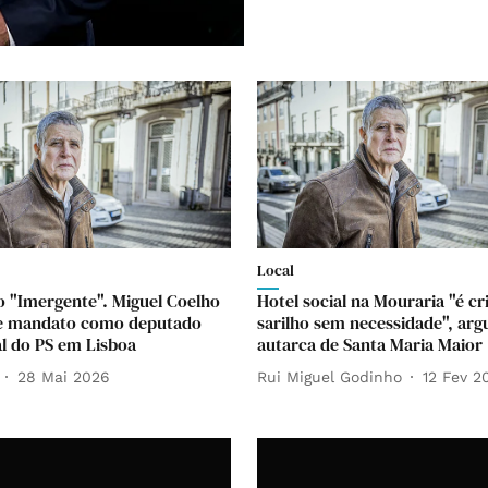
Local
 "Imergente". Miguel Coelho
Hotel social na Mouraria "é cr
e mandato como deputado
sarilho sem necessidade", ar
l do PS em Lisboa
autarca de Santa Maria Maior
28 Mai 2026
Rui Miguel Godinho
12 Fev 2