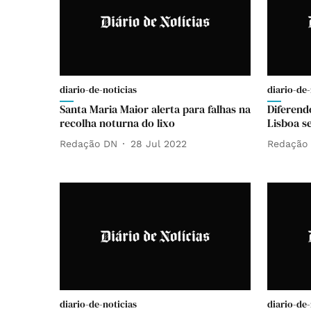
diario-de-noticias
diario-de-
Santa Maria Maior alerta para falhas na
Diferend
recolha noturna do lixo
Lisboa s
Redação DN
28 Jul 2022
Redação
diario-de-noticias
diario-de-