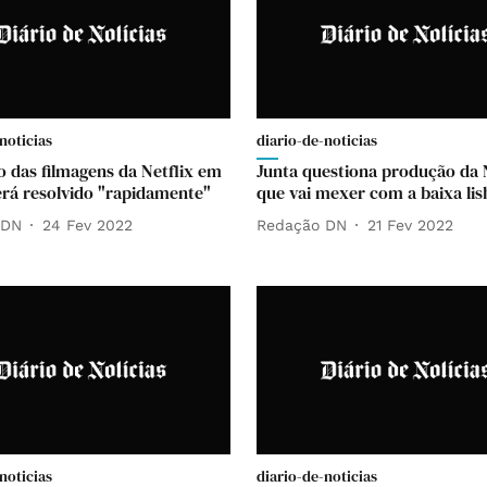
noticias
diario-de-noticias
o das filmagens da Netflix em
Junta questiona produção da 
erá resolvido "rapidamente"
que vai mexer com a baixa lis
 DN
24 Fev 2022
Redação DN
21 Fev 2022
noticias
diario-de-noticias