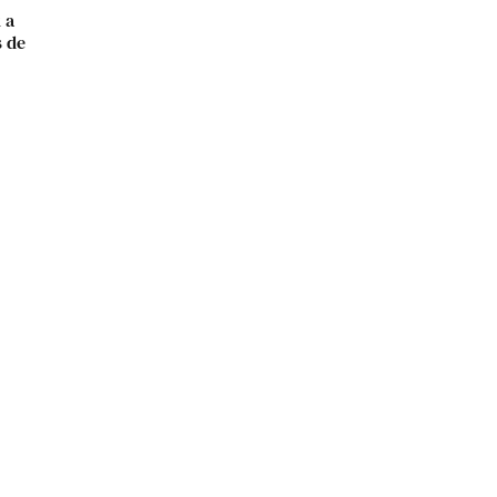
 a
s de