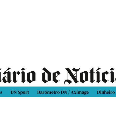
os
DN Sport
Barómetro DN / Aximage
Dinheiro