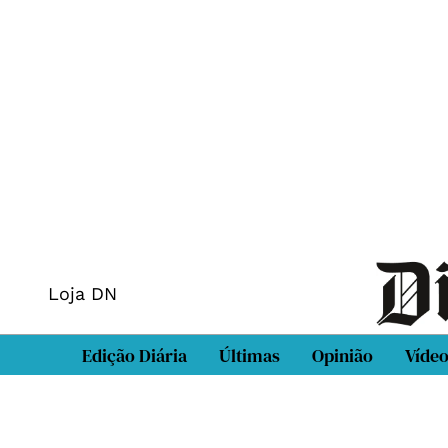
Loja DN
Edição Diária
Últimas
Opinião
Víde