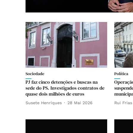
Sociedade
Política
PJ faz cinco detenções e buscas na
Operação
sede do PS. Investigados contratos de
suspend
quase dois milhões de euros
municipa
Susete Henriques
28 Mai 2026
Rui Frias