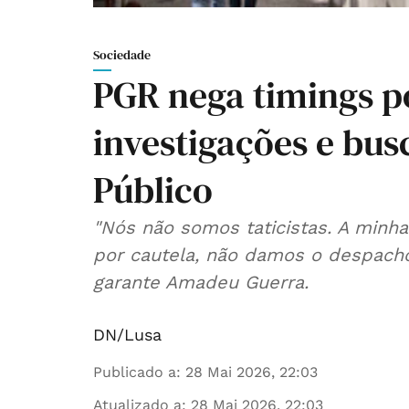
Sociedade
PGR nega timings po
investigações e bus
Público
"Nós não somos taticistas. A minh
por cautela, não damos o despacho,
garante Amadeu Guerra.
DN/Lusa
Publicado a
:
28 Mai 2026, 22:03
Atualizado a
:
28 Mai 2026, 22:03