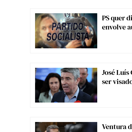
PS quer d
envolve au
José Luís
ser visado
Ventura d