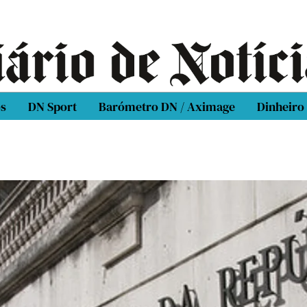
os
DN Sport
Barómetro DN / Aximage
Dinheiro