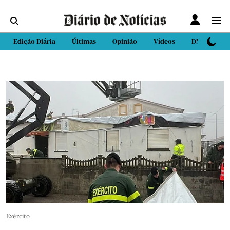
Edição Diária
Últimas
Opinião
Vídeos
DN Sport
Exército