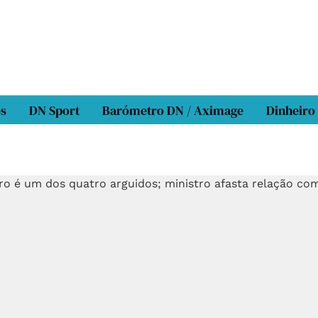
os
DN Sport
Barómetro DN / Aximage
Dinheiro