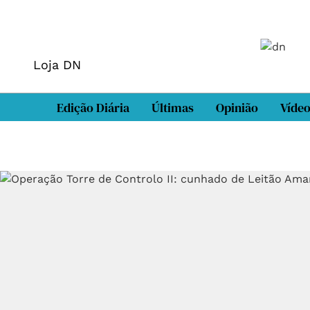
Loja DN
Edição Diária
Últimas
Opinião
Víde