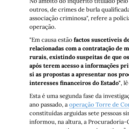
No âmbito do inquérito titulado pelo 
outros, de crimes de burla qualificad
associação criminosa", refere a políc
operação.
"Em causa estão
factos suscetíveis d
relacionadas com a contratação de m
rurais, existindo suspeitas de que 
após terem acesso a informações pr
si as propostas a apresentar nos pr
interesses financeiros do Estado"
, l
Esta é uma segunda fase da investigaç
ano passado, a
operação Torre de Co
constituídas arguidas sete pessoas si
informou, na altura, a Procuradoria-