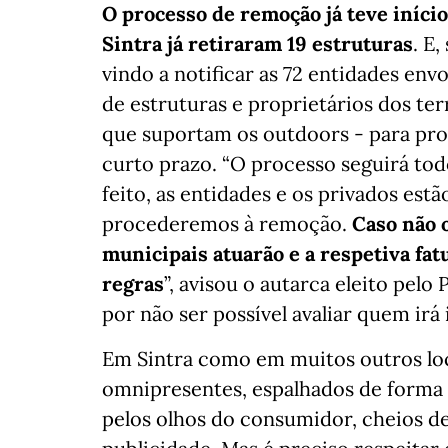
O processo de remoção já teve iníci
Sintra já retiraram 19 estruturas
. E
vindo a notificar as 72 entidades env
de estruturas e proprietários dos te
que suportam os outdoors - para pr
curto prazo. “O processo seguirá tod
feito, as entidades e os privados estã
procederemos à remoção.
Caso não 
municipais atuarão e a respetiva fa
regras
”, avisou o autarca eleito pelo
por não ser possível avaliar quem irá
Em Sintra como em muitos outros loc
omnipresentes, espalhados de forma e
pelos olhos do consumidor, cheios d