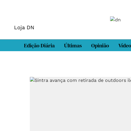
Loja DN
Edição Diária
Últimas
Opinião
Víde