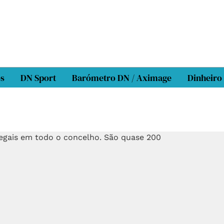
os
DN Sport
Barómetro DN / Aximage
Dinheiro