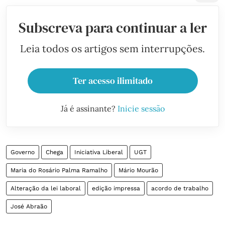
Subscreva para continuar a ler
Leia todos os artigos sem interrupções.
Ter acesso ilimitado
Já é assinante?
Inicie sessão
Governo
Chega
Iniciativa Liberal
UGT
Maria do Rosário Palma Ramalho
Mário Mourão
Alteração da lei laboral
edição impressa
acordo de trabalho
José Abraão