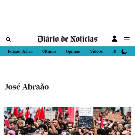
Edição Diária
Últimas
Opinião
Vídeos
DN Sport
José Abraão