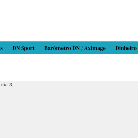
os
DN Sport
Barómetro DN / Aximage
Dinheiro