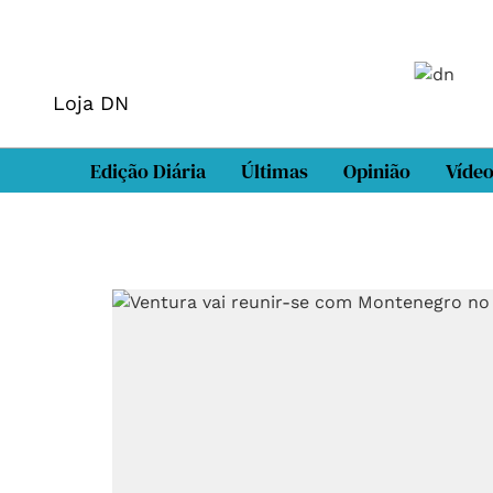
Loja DN
Edição Diária
Últimas
Opinião
Víde